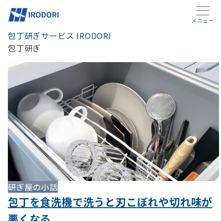
メニュー
包丁研ぎサービス IRODORI
包丁研ぎ
研ぎ屋の小話
包丁を食洗機で洗うと刃こぼれや切れ味が
悪くなる