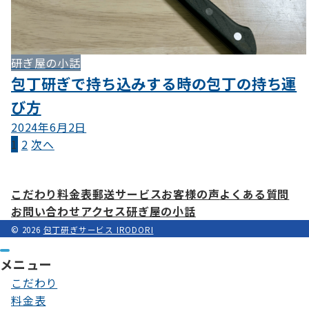
研ぎ屋の小話
包丁研ぎで持ち込みする時の包丁の持ち運
び方
2024年6月2日
投
1
2
次へ
稿
の
こだわり
料金表
郵送サービス
お客様の声
よくある質問
お問い合わせ
アクセス
研ぎ屋の小話
ペ
© 2026
包丁研ぎサービス IRODORI
ー
ジ
メニュー
こだわり
送
料金表