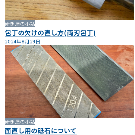
研ぎ屋の小話
包丁の欠けの直し方(両刃包丁)
2024年8月29日
研ぎ屋の小話
面直し用の砥石について