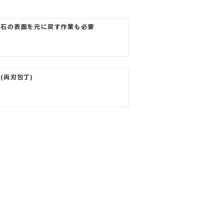
砥石の表面を元に戻す作業も必要
(両刃包丁)