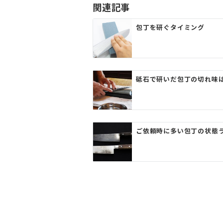
ゲ
関連記事
ー
包丁を研ぐタイミング
シ
ョ
ン
砥石で研いだ包丁の切れ味
ご依頼時に多い包丁の状態ラ