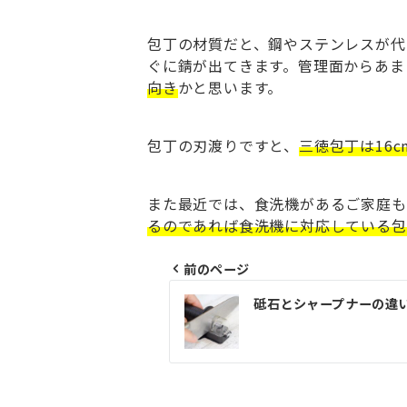
包丁の材質だと、鋼やステンレスが代
ぐに錆が出てきます。管理面からあま
向き
かと思います。
包丁の刃渡りですと、
三徳包丁は16c
また最近では、食洗機があるご家庭も
るのであれば食洗機に対応している包
前のページ
投
砥石とシャープナーの違
稿
ナ
ビ