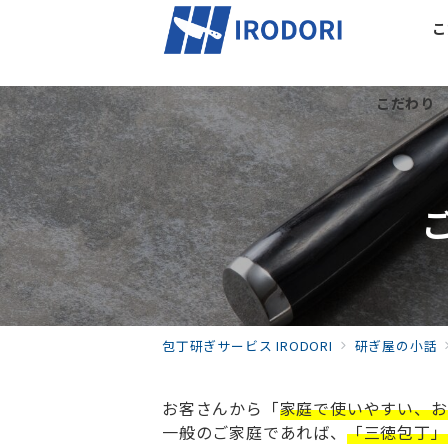
こ
こだわり
包丁研ぎサービス IRODORI
研ぎ屋の小話
お客さんから「
家庭で使いやすい、お
一般のご家庭であれば、
「三徳包丁」